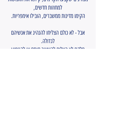
למחוזות חדשים,
הקימו מדינות ממשברים, הובילו אימפריות.
אבל - לא כולם הצליחו להנהיג את אנשיהם
לגדולה.
חלקם לא הצליח להשאיר חותם או להטמיע
מנהגים ותרבויות חדשות.
חלקם אף נחתמו ככשלון או כפרק אפל
בהסטוריה של הציויליזציה האנושית.
מה מבדיל מנהיג מצליח וסוחף משאר
המנהיגים?
לפרטים והזמנות